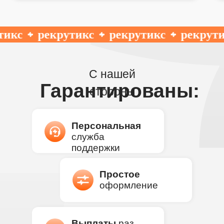
кс
рекрутикс
рекрутикс
рекрутик
С нашей
Гарантированы:
стороны
Персональная
служба
поддержки
Простое
оформление
Выплаты
раз