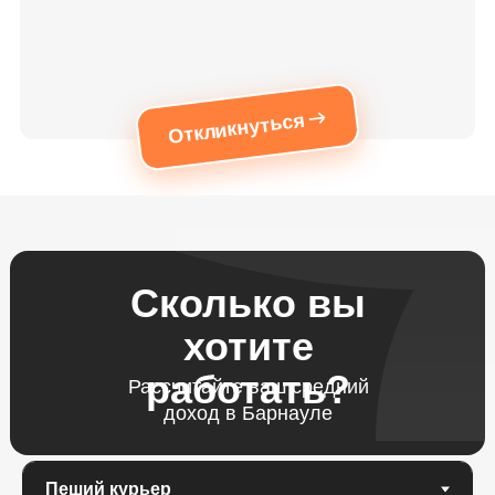
Откликнуться
Сколько вы
хотите
работать?
Рассчитайте ваш средний
доход в Барнауле