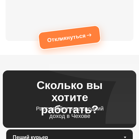
Откликнуться
Сколько вы
хотите
работать?
Рассчитайте ваш средний
доход в Чехове