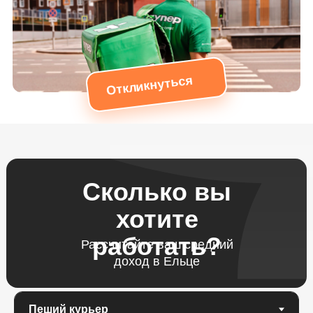
Откликнуться
Сколько вы
хотите
работать?
Рассчитайте ваш средний
доход в Ельце