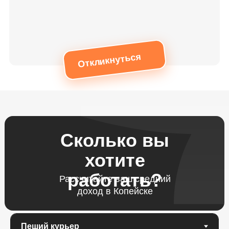
Откликнуться
Сколько вы
хотите
работать?
Рассчитайте ваш средний
доход в Копейске