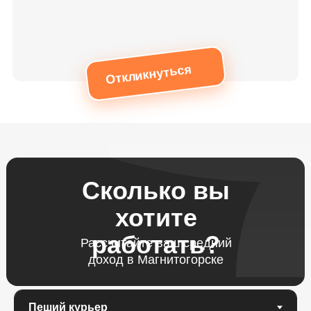
Откликнуться
Сколько вы
хотите
работать?
Рассчитайте ваш средний
доход в Магнитогорске