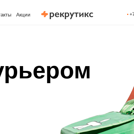
+
такты
Акции
урьером