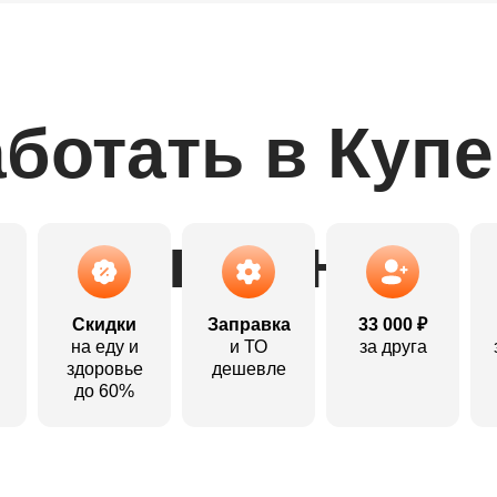
ботать в Куп
выгодно:
Скидки
Заправка
33 000 ₽
на еду и
и ТО
за друга
здоровье
дешевле
до 60%
Откликнуться
Откликнуться
Откликнуться