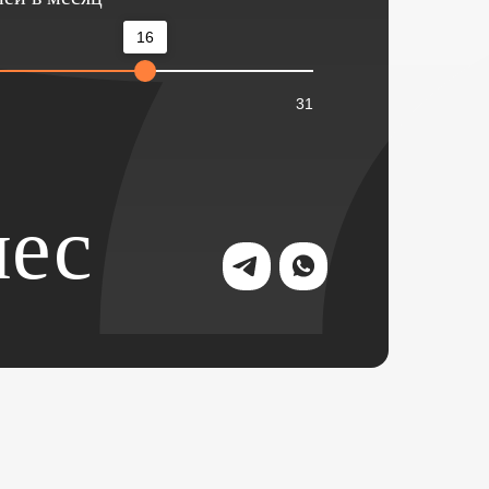
16
31
ес