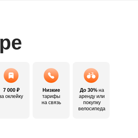
ере
7 000 ₽
Низкие
До 30%
на
за оклейку
тарифы
аренду или
на связь
покупку
велосипеда