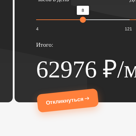
8
4
12
1
Итого:
62976
₽/м
Откликнуться