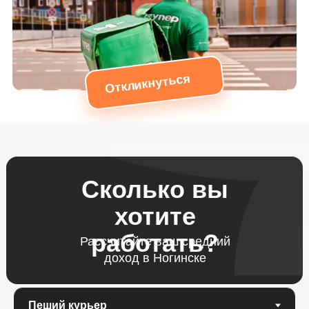
Откликнуться
Сколько вы
хотите
работать?
Рассчитайте ваш средний
доход в Ногинске