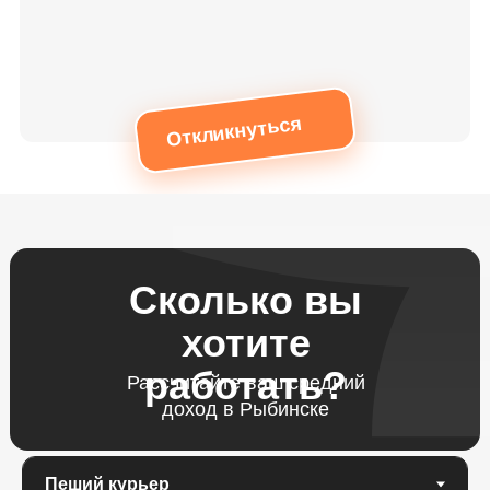
Откликнуться
Сколько вы
хотите
работать?
Рассчитайте ваш средний
доход в Рыбинске