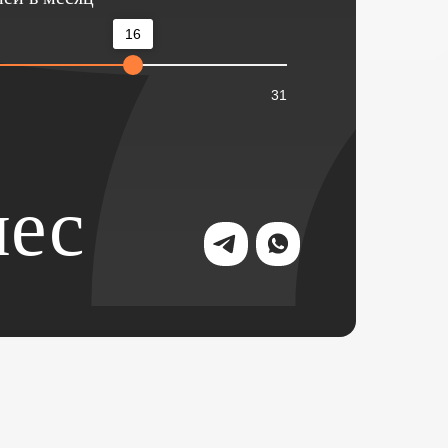
16
31
ес