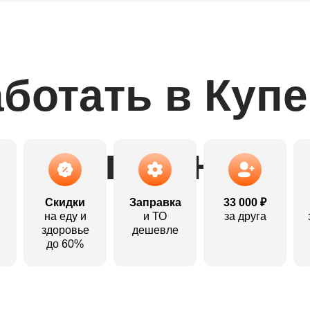
ботать в Куп
выгодно:
Скидки
Заправка
33 000 ₽
на еду и
и ТО
за друга
здоровье
дешевле
до 60%
Откликнуться
Откликнуться
Откликнуться