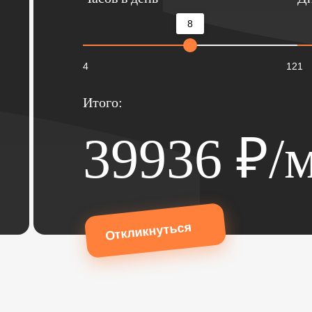
8
4
12
1
Итого:
39936
₽/м
Откликнуться