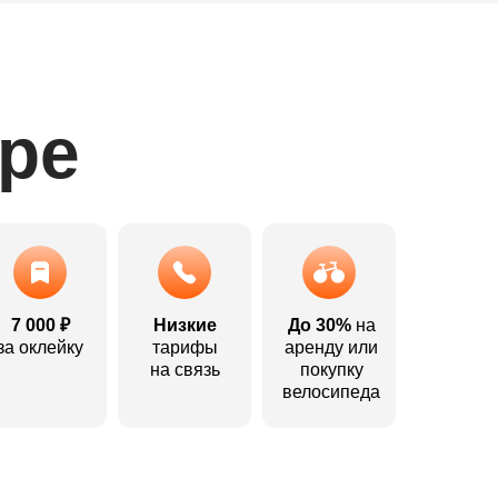
ере
7 000 ₽
Низкие
До 30%
на
за оклейку
тарифы
аренду или
на связь
покупку
велосипеда