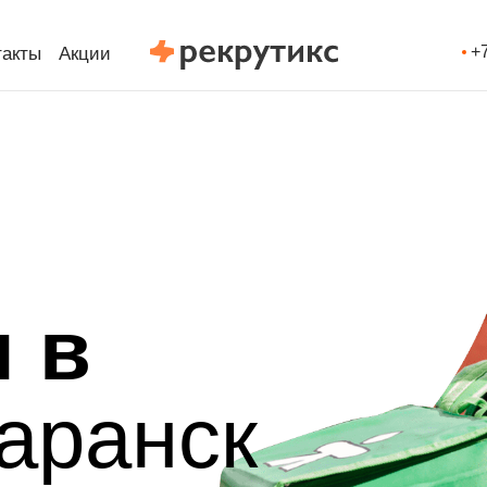
+
такты
Акции
 в
аранск