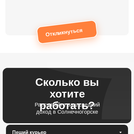
Откликнуться
Сколько вы
хотите
работать?
Рассчитайте ваш средний
доход в Солнечногорске