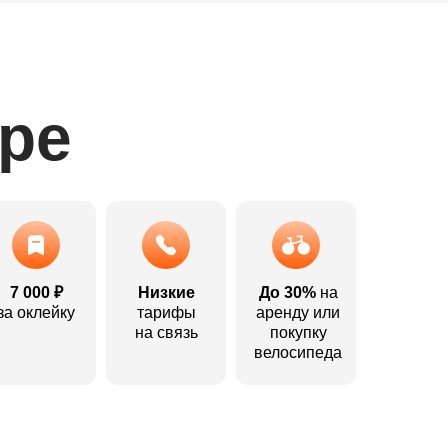
ере
7 000 ₽
Низкие
До 30%
на
за оклейку
тарифы
аренду или
на связь
покупку
велосипеда