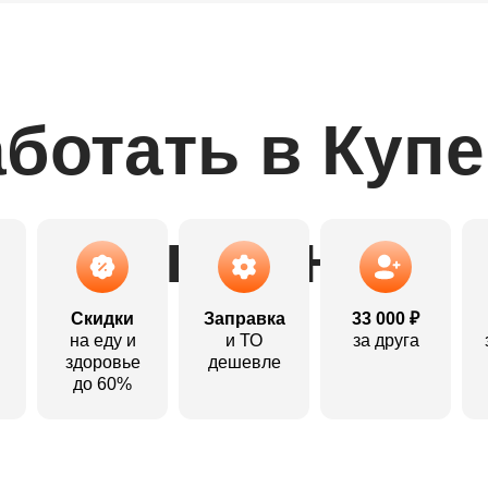
ботать в Куп
выгодно:
Скидки
Заправка
33 000 ₽
на еду и
и ТО
за друга
здоровье
дешевле
до 60%
Откликнуться
Откликнуться
Откликнуться