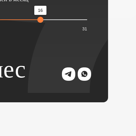
16
31
ес