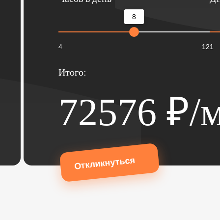
8
4
12
1
Итого:
72576
₽/м
Откликнуться