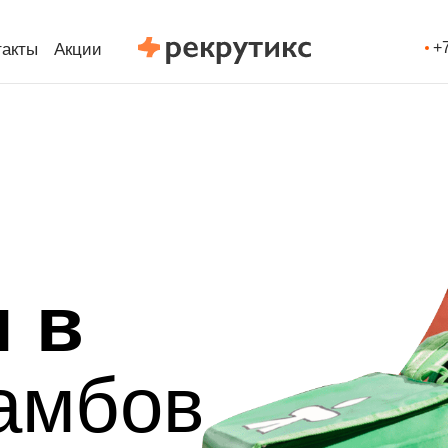
+
такты
Акции
 в
амбов