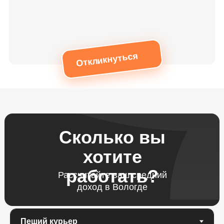
Откликнуться
Сколько вы
хотите
работать?
Рассчитайте ваш средний
доход в Вологде