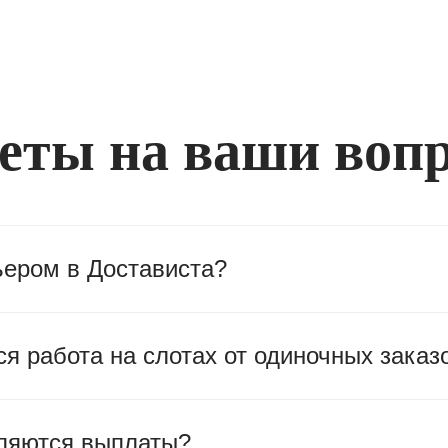
еты на ваши воп
ьером в Достависта?
я работа на слотах от одиночных заказ
ляются выплаты?