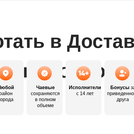
тать в Доста
выгодно:
Любой
Чаевые
Исполнители
Бонусы
з
район
сохраняются
с 14 лет
приведенно
города
в полном
друга
объеме
Откликнуться
Откликнуться