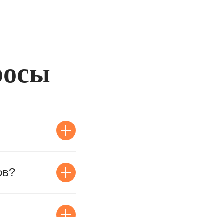
росы
ов?