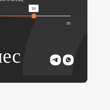
16
30
ес