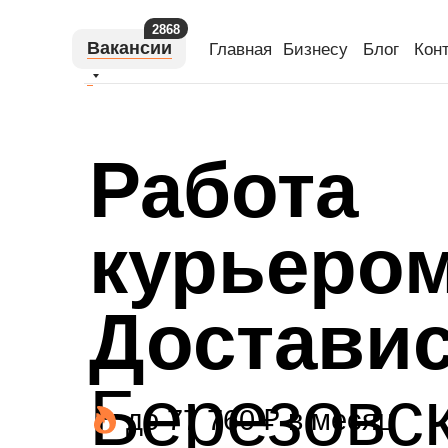
2868
Вакансии
Главная
Бизнесу
Блог
Кон
Работа
курьером
Доставис
Березовс
до 77 760 ₽ в месяц