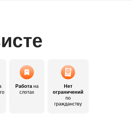
висте
а
Работа
на
Нет
го
слотах
ограничений
по
гражданству