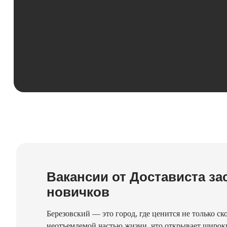
Вакансии от Достависта за
новичков
Березовский — это город, где ценится не только ск
неотъемлемой частью жизни, что открывает широки