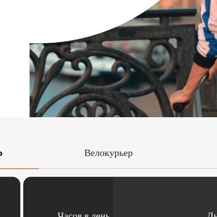
р
Велокурьер
Часов в день
Дн