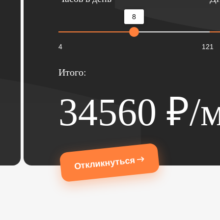
8
4
12
1
Итого:
34560
₽/м
Откликнуться