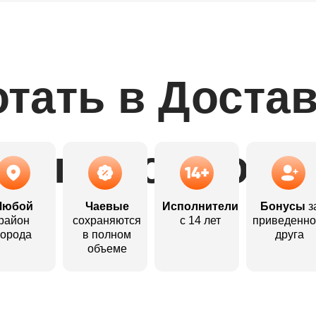
тать в Доста
выгодно:
Любой
Чаевые
Исполнители
Бонусы
з
район
сохраняются
с 14 лет
приведенно
города
в полном
друга
объеме
Откликнуться
Откликнуться