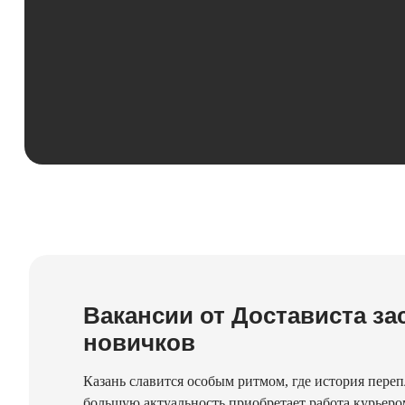
Вакансии от Достависта за
новичков
Казань славится особым ритмом, где история переп
большую актуальность приобретает работа курьеро