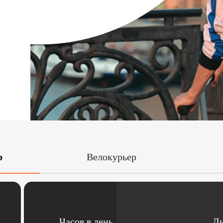
р
Велокурьер
Часов в день
Дн