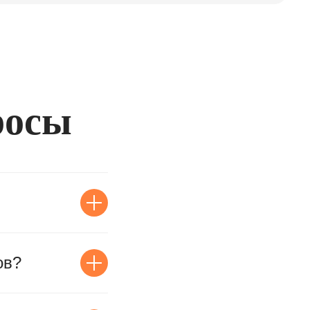
росы
ов?