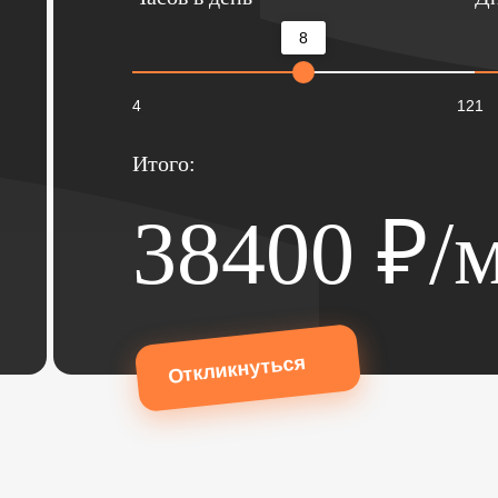
8
4
12
1
Итого:
38400
₽/м
Откликнуться