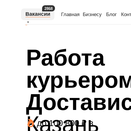
2868
Вакансии
Главная
Бизнесу
Блог
Кон
Работа
курьером
Доставис
Казань
до 100 800 ₽ в