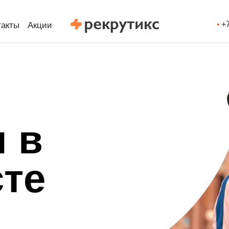
+
такты
Акции
 в
те