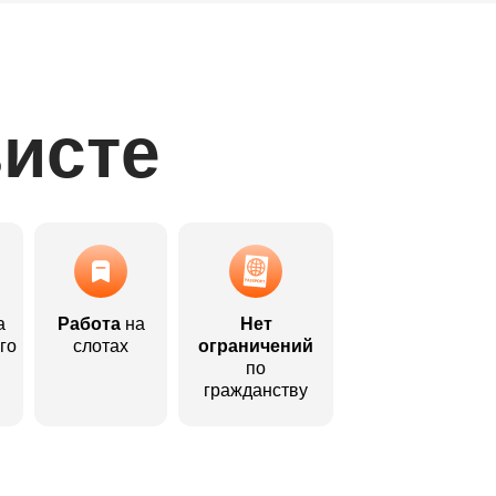
висте
а
Работа
на
Нет
го
слотах
ограничений
по
гражданству