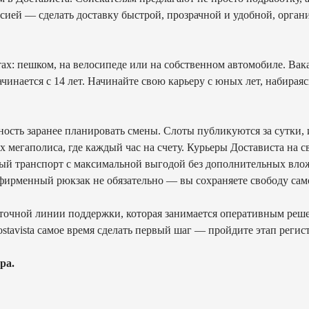
ссией — сделать доставку быстрой, прозрачной и удобной, орган
х: пешком, на велосипеде или на собственном автомобиле. Вака
чинается с 14 лет. Начинайте свою карьеру с юных лет, набира
ость заранее планировать смены. Слоты публикуются за сутки,
 мегаполиса, где каждый час на счету. Курьеры Достависта на с
ный транспорт с максимальной выгодой без дополнительных вло
 фирменный рюкзак не обязательно — вы сохраняете свободу сам
точной линии поддержки, которая занимается оперативным реш
stavista самое время сделать первый шаг — пройдите этап регис
ра.