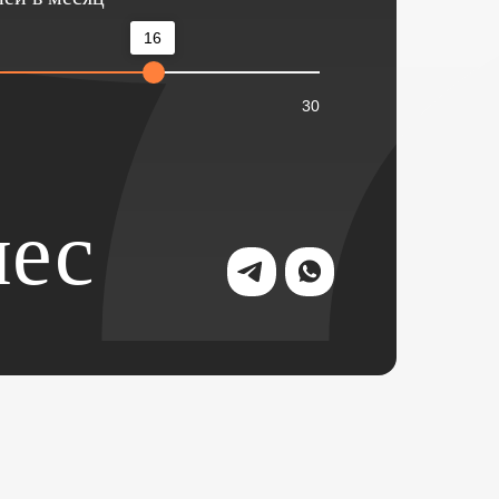
16
30
ес