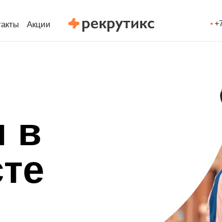
+
такты
Акции
 в
те