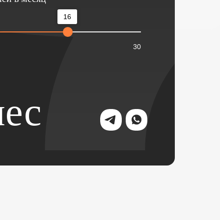
16
30
ес