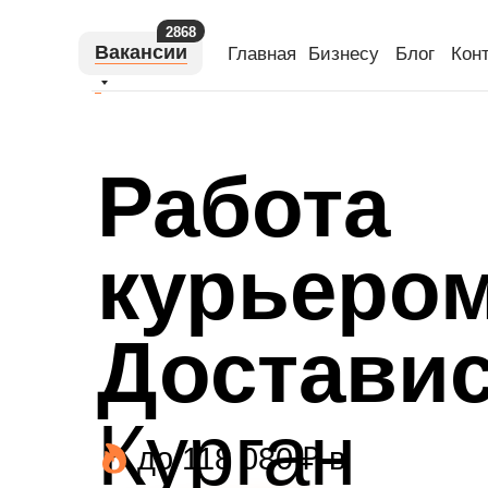
2868
Вакансии
Главная
Бизнесу
Блог
Кон
Работа
курьером
Доставис
Курган
до 118 080 ₽ в