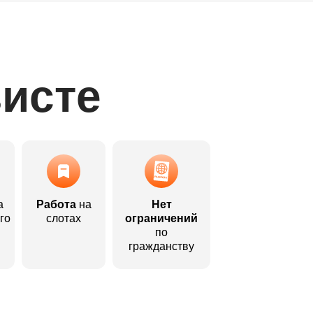
висте
а
Работа
на
Нет
го
слотах
ограничений
по
гражданству