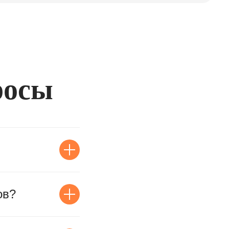
росы
ов?