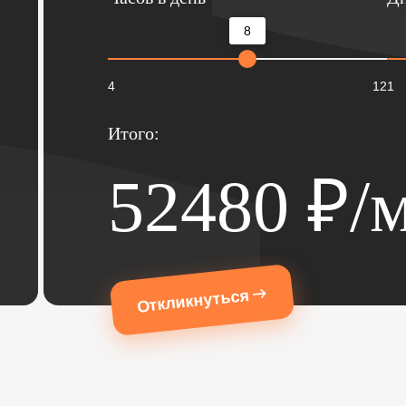
8
4
12
1
Итого:
52480
₽/м
Откликнуться