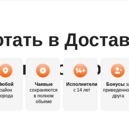
тать в Доста
выгодно:
Любой
Чаевые
Исполнители
Бонусы
з
район
сохраняются
с 14 лет
приведенно
города
в полном
друга
объеме
Откликнуться
Откликнуться