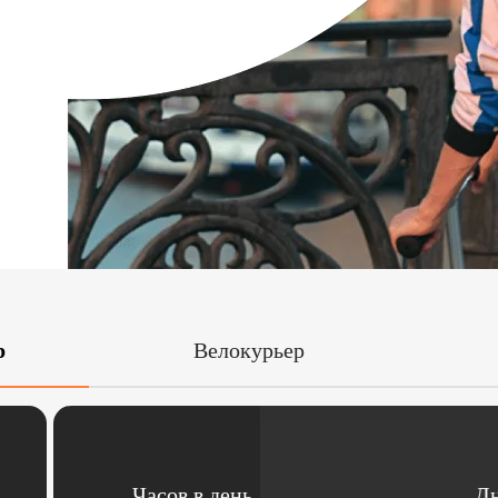
р
Велокурьер
Часов в день
Дн