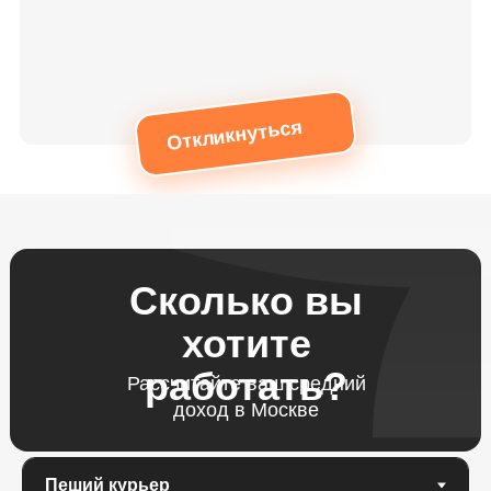
Откликнуться
Сколько вы
хотите
работать?
Рассчитайте ваш средний
доход в Москве