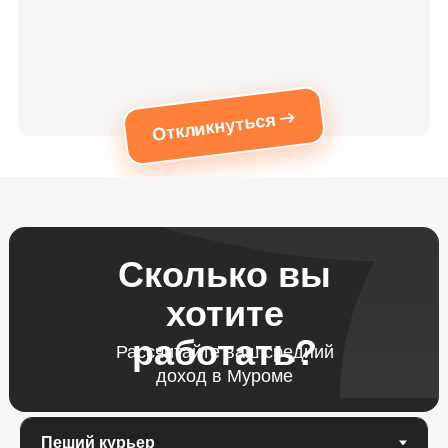
Откликнуться
Сколько вы
хотите
работать?
Рассчитайте ваш средний
доход в Муроме