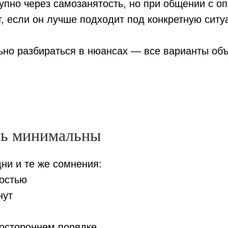
упно через самозанятость, но при общении с о
т, если он лучше подходит под конкретную сит
ьно разбираться в нюансах — все варианты об
сь минимальны
ни и те же сомнения:
ностью
нут
ностороннем порядке