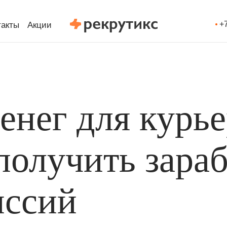
+
такты
Акции
Т
енег для курье
получить зара
иссий