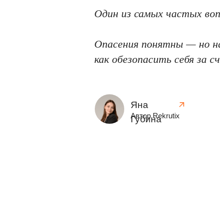
Один из самых частых во
Опасения понятны — но на
как обезопасить себя за с
Яна
Автор Rekrutix
Губина