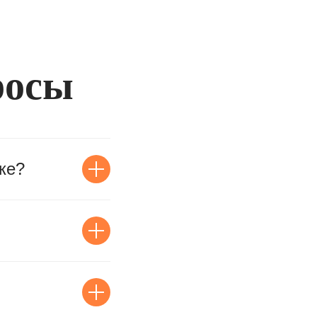
росы
ке?