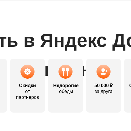
ть в Яндекс Д
выгодно:
Скидки
Недорогие
50 000 ₽
от
обеды
за друга
партнеров
Откликнуться
Откликнуться
Откликнуться