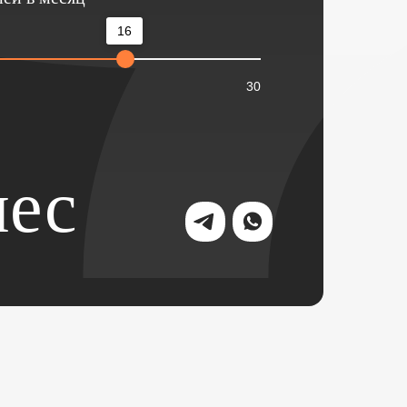
16
30
ес