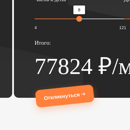
8
4
12
1
Итого:
77824
₽/м
Откликнуться