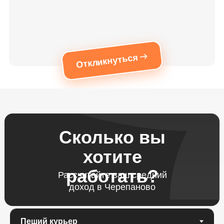
Откликнуться
Сколько вы
хотите
работать?
Рассчитайте ваш средний
доход в Черепаново