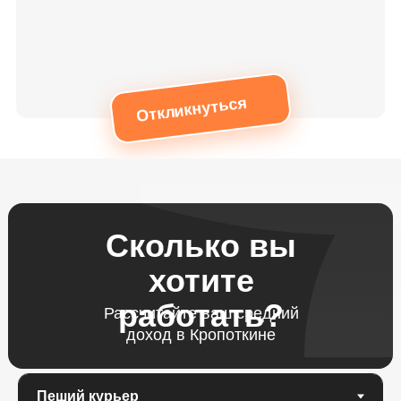
Откликнуться
Сколько вы
хотите
работать?
Рассчитайте ваш средний
доход в Кропоткине