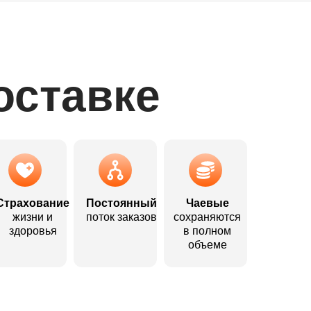
ей в месяц
ей в месяц
оставке
16
16
30
30
Страхование
Постоянный
Чаевые
ес
ес
жизни и
поток заказов
сохраняются
здоровья
в полном
объеме