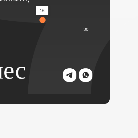
16
30
ес