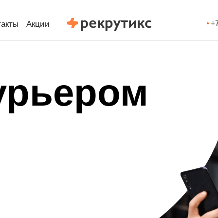
+
такты
Акции
урьером