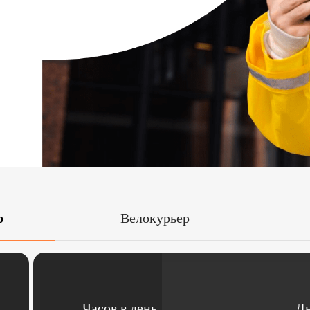
р
Велокурьер
Часов в день
Дн