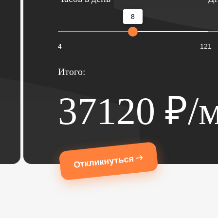
8
4
12
1
Итого:
37120
₽/м
Откликнуться