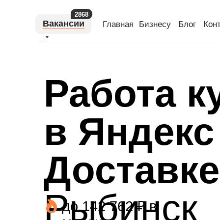
2868
Вакансии
Главная
Бизнесу
Блог
Кон
Работа к
в Яндекс
Доставке
Рыбинск
до 142 762 ₽ в