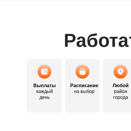
Сколько
Сколько
Работа
вы хотите
вы хотите
работать?
работать?
Выплаты
Расписание
Любой
каждый
на выбор
район
Рассчитайте ваш средний
Рассчитайте ваш средний
день
города
доход в Рыбинске
доход в Рыбинске