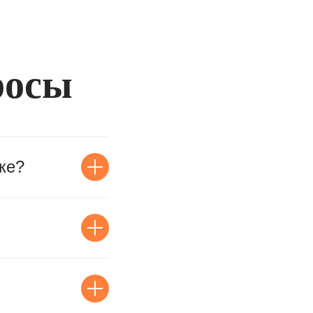
росы
ке?