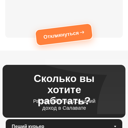
Откликнуться
Сколько вы
хотите
работать?
Рассчитайте ваш средний
доход в Салавате